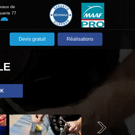
avaux de
guerie 77
Devis gratuit
Réalisations
LE