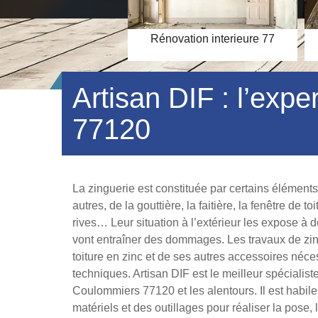
Rénovation interieure 77
ouverture toiture
Artisan DIF : l’exp
77120
La zinguerie est constituée par certains éléments de
autres, de la gouttière, la faitière, la fenêtre de to
rives… Leur situation à l’extérieur les expose à 
vont entraîner des dommages. Les travaux de zingu
toiture en zinc et de ses autres accessoires néc
techniques. Artisan DIF est le meilleur spécialis
Coulommiers 77120 et les alentours. Il est habil
matériels et des outillages pour réaliser la pose, l